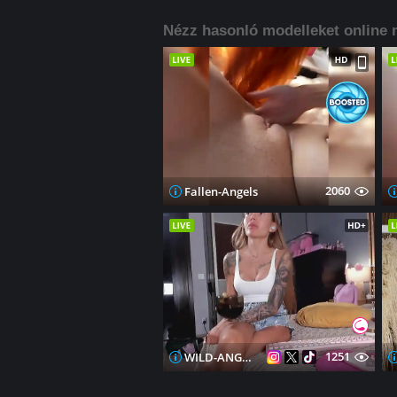
Nézz hasonló modelleket online 
2060
Fallen-Angels
1251
WILD-ANGEL777