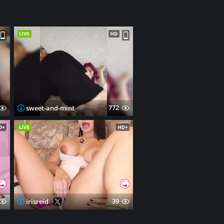
772
sweet-and-mint
39
irisreid