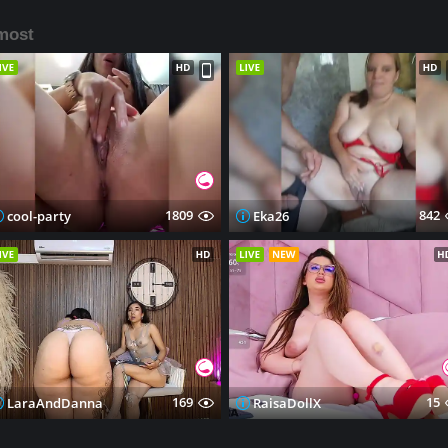
most
1809
842
cool-party
Eka26
169
15
LaraAndDanna
RaisaDollX